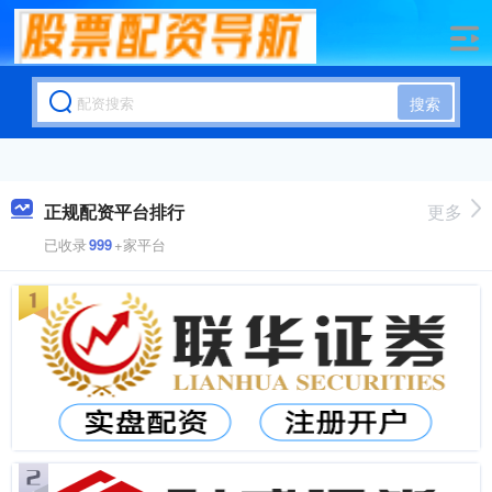
搜索
正规配资平台排行
更多
已收录
999
+家平台