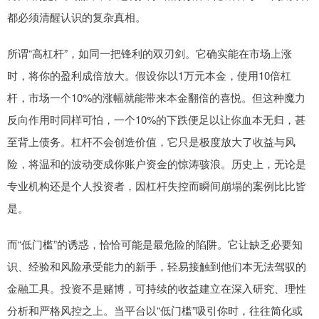
都必须清醒认识的复杂真相。
所谓“高杠杆”，如同一把锋利的双刃剑。它确实能在市场上涨
时，将你的盈利成倍放大。假设你以1万元本金，使用10倍杠
杆，市场一个10%的涨幅就能带来本金翻倍的喜悦。但这种魔力
反向作用时同样可怕，一个10%的下跌便足以让你血本无归，甚
至背上债务。杠杆不会创造价值，它只是极度放大了收益与风
险，将温和的波动变成你账户资金的惊涛骇浪。历史上，无论是
专业机构还是个人投资者，因杠杆失控而瞬间崩塌的案例比比皆
是。
而“低门槛”的诱惑，恰恰可能是最危险的陷阱。它让缺乏必要知
识、经验和风险承受能力的新手，轻易接触到他们本无法驾驭的
金融工具。投资不是赌博，可持续的收益建立在深入研究、理性
分析和严格风控之上。当平台以“低门槛”吸引你时，往往简化或