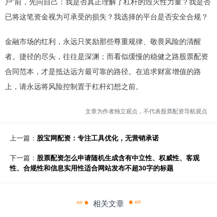
户”前，先问自己：我是否真正理解了杠杆的毁灭性力量？我是否
已将这笔资金视为可承受的损失？我选择的平台是否安全合规？
金融市场的红利，永远只奖励那些尊重规律、敬畏风险的清醒
者。捷径的尽头，往往是深渊；而看似缓慢的稳健之路股票配资
合同范本，才是抵达远方最可靠的路径。在追求财富增值的路
上，请永远将风险控制置于杠杆幻想之前。
文章为作者独立观点，不代表股票配资导航观点
上一篇：
股宝网配资：专注工具优化，无营销承诺
下一篇：
股票配资怎么申请随机生成含有中立性、权威性、客观
性、合规性和信息实用性适合网站发布不超30字的标题
相关文章