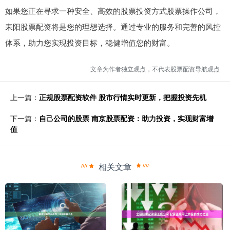
如果您正在寻求一种安全、高效的股票投资方式股票操作公司，
耒阳股票配资将是您的理想选择。通过专业的服务和完善的风控
体系，助力您实现投资目标，稳健增值您的财富。
文章为作者独立观点，不代表股票配资导航观点
上一篇：
正规股票配资软件 股市行情实时更新，把握投资先机
下一篇：
自己公司的股票 南京股票配资：助力投资，实现财富增
值
相关文章