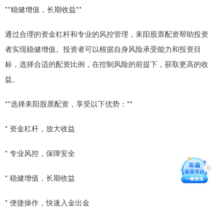
**稳健增值，长期收益**
通过合理的资金杠杆和专业的风控管理，耒阳股票配资帮助投资
者实现稳健增值。投资者可以根据自身风险承受能力和投资目
标，选择合适的配资比例，在控制风险的前提下，获取更高的收
益。
**选择耒阳股票配资，享受以下优势：**
* 资金杠杆，放大收益
* 专业风控，保障安全
* 稳健增值，长期收益
* 便捷操作，快速入金出金