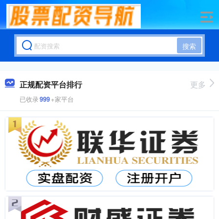
搜索
正规配资平台排行
更多
已收录
999
+家平台