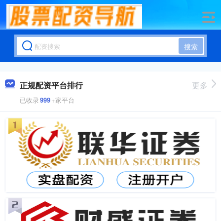
搜索
正规配资平台排行
更多
已收录
999
+家平台