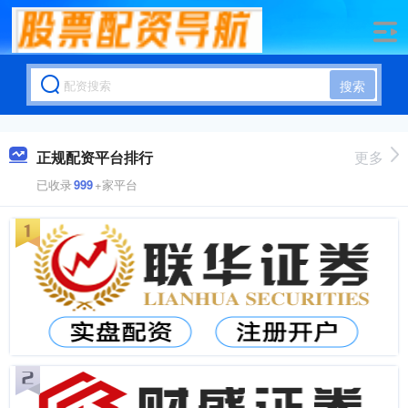
搜索
正规配资平台排行
更多
已收录
999
+家平台