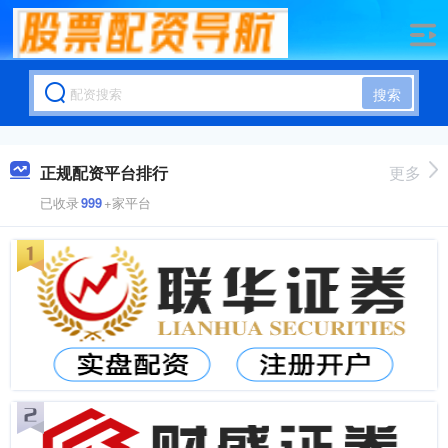
搜索
正规配资平台排行
更多
已收录
999
+家平台