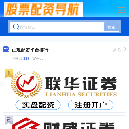
搜索
正规配资平台排行
更多
已收录
999
+家平台