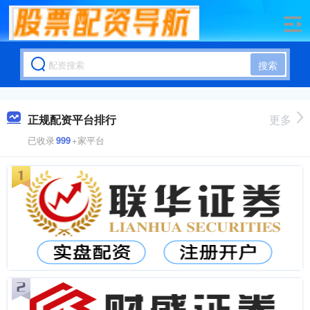
搜索
正规配资平台排行
更多
已收录
999
+家平台