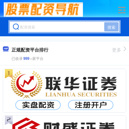
搜索
正规配资平台排行
更多
已收录
999
+家平台